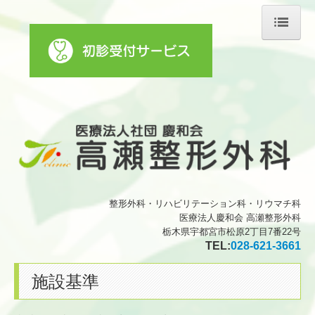
ホーム
医師の紹介
診療のご案内
リハビリテーション科
初診の方へ
整形外科・リハビリテーション科・リウマチ科
施設・設備のご案内
医療法人慶和会 高瀬整形外科
栃木県宇都宮市松原2丁目7番22号
交通案内
TEL:
028-621-3661
フォトアルバム
施設基準
ことの葉