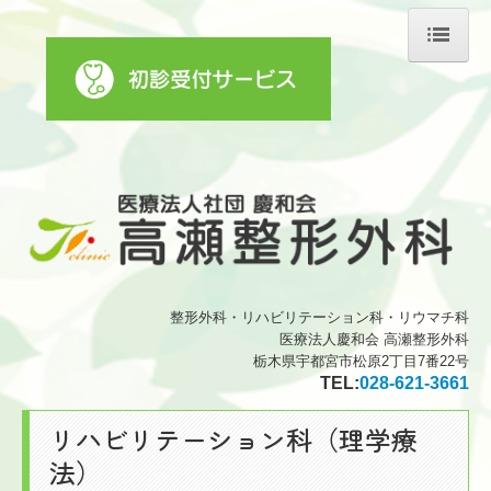
ホーム
医師の紹介
診療のご案内
リハビリテーション科
初診の方へ
整形外科・リハビリテーション科・リウマチ科
施設・設備のご案内
医療法人慶和会 高瀬整形外科
栃木県宇都宮市松原2丁目7番22号
交通案内
TEL:
028-621-3661
フォトアルバム
リハビリテーション科（理学療
法）
ことの葉