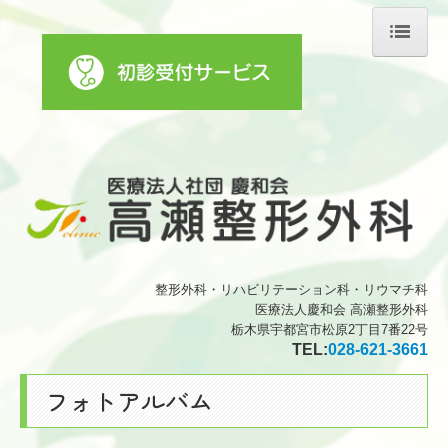
ホーム
医師の紹介
診療のご案内
リハビリテーション科
初診の方へ
整形外科・リハビリテーション科・リウマチ科
施設・設備のご案内
医療法人慶和会 高瀬整形外科
栃木県宇都宮市松原2丁目7番22号
交通案内
TEL:
028-621-3661
フォトアルバム
フォトアルバム
ことの葉